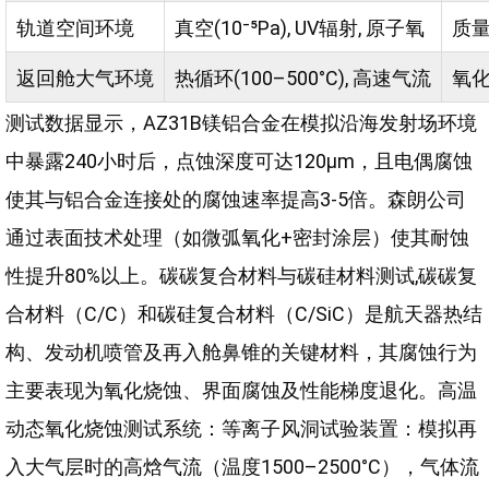
轨道空间环境
真空(10⁻⁵Pa), UV辐射, 原子氧
质
返回舱大气环境
热循环(100–500°C), 高速气流
氧
测试数据显示，AZ31B镁铝合金在模拟沿海发射场环境
中暴露240小时后，点蚀深度可达120μm，且电偶腐蚀
使其与铝合金连接处的腐蚀速率提高3-5倍。森朗公司
通过表面技术处理（如微弧氧化+密封涂层）使其耐蚀
性提升80%以上。碳碳复合材料与碳硅材料测试,碳碳复
合材料（C/C）和碳硅复合材料（C/SiC）是航天器热结
构、发动机喷管及再入舱鼻锥的关键材料，其腐蚀行为
主要表现为氧化烧蚀、界面腐蚀及性能梯度退化。高温
动态氧化烧蚀测试系统：等离子风洞试验装置：模拟再
入大气层时的高焓气流（温度1500–2500°C），气体流