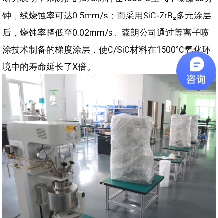
钟，线烧蚀率可达0.5mm/s；而采用SiC-ZrB₂多元涂层
后，烧蚀率降低至0.02mm/s。森朗公司通过等离子喷
涂技术制备的梯度涂层，使C/SiC材料在1500°C氧化环
境中的寿命延长了X倍。