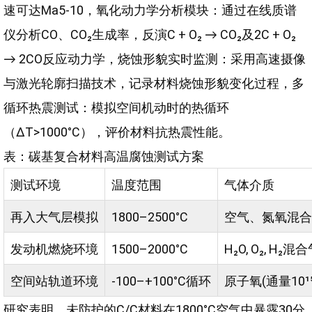
速可达Ma5-10，氧化动力学分析模块：通过在线质谱
仪分析CO、CO₂生成率，反演C + O₂ → CO₂及2C + O₂
→ 2CO反应动力学，烧蚀形貌实时监测：采用高速摄像
与激光轮廓扫描技术，记录材料烧蚀形貌变化过程，多
循环热震测试：模拟空间机动时的热循环
（ΔT>1000°C），评价材料抗热震性能。
表：碳基复合材料高温腐蚀测试方案
测试环境
温度范围
气体介质
再入大气层模拟
1800–2500°C
空气、氮氧混合
发动机燃烧环境
1500–2000°C
H₂O, O₂, H₂混
空间站轨道环境
-100–+100°C循环
原子氧(通量10¹⁵-1
研究表明，未防护的C/C材料在1800°C空气中暴露30分