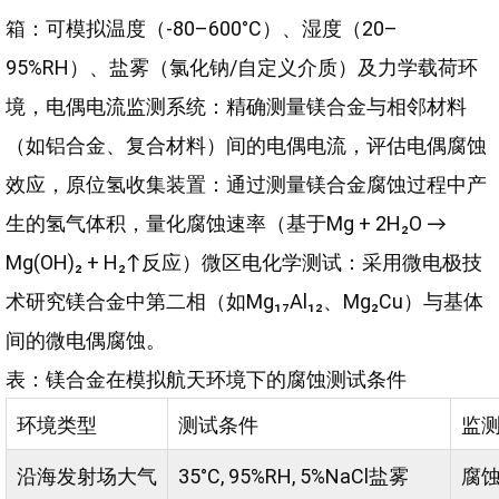
箱：可模拟温度（-80–600°C）、湿度（20–
95%RH）、盐雾（氯化钠/自定义介质）及力学载荷环
境，电偶电流监测系统：精确测量镁合金与相邻材料
（如铝合金、复合材料）间的电偶电流，评估电偶腐蚀
效应，原位氢收集装置：通过测量镁合金腐蚀过程中产
生的氢气体积，量化腐蚀速率（基于Mg + 2H₂O →
Mg(OH)₂ + H₂↑反应）微区电化学测试：采用微电极技
术研究镁合金中第二相（如Mg₁₇Al₁₂、Mg₂Cu）与基体
间的微电偶腐蚀。
表：镁合金在模拟航天环境下的腐蚀测试条件
环境类型
测试条件
监
沿海发射场大气
35°C, 95%RH, 5%NaCl盐雾
腐