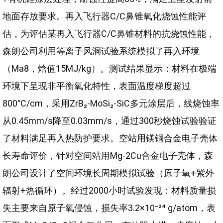
地面存放要求。再入飞行器C/C鼻锥氧化烧蚀性能评
估，为评估某再入飞行器C/C鼻锥材料的抗烧蚀性能，
森朗公司利用等离子风洞试验系统模拟了再入环境
（Ma8，焓值15MJ/kg）。测试结果显示：材料在极端
环境下呈现非平衡氧化特性，表面温度梯度超过
800°C/cm，采用ZrB₂-MoSi₂-SiC多元涂层后，线烧蚀率
从0.45mm/s降至0.03mm/s，通过300秒烧蚀试验验证
了材料满足再入热防护要求。空站用镁铜合金电子壳体
长寿命评价，针对空间站用Mg-2Cu合金电子壳体，森
朗公司设计了空间环境长周期模拟试验（原子氧+紫外
辐射+热循环）。经过2000小时试验发现：材料质量损
失主要来自原子氧侵蚀，损失率3.2×10⁻²⁴ g/atom，表