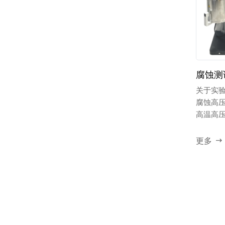
腐蚀测
关于实
腐蚀高
高温高
反应体...
更多