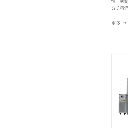
性，研
分子筛
子筛反应.
更多