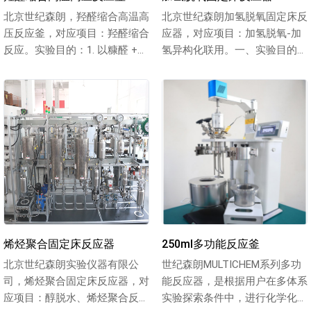
北京世纪森朗，羟醛缩合高温高
北京世纪森朗加氢脱氧固定床反
压反应釜，对应项目：羟醛缩合
应器，对应项目：加氢脱氧-加
反应。实验目的：1. 以糠醛 +
氢异构化联用。一、实验目的：
乙酰丙酸/酮类为原料，通过羟
1. 以废弃油脂、餐饮废油、酸化
醛...
油、...
烯烃聚合固定床反应器
250ml多功能反应釜
北京世纪森朗实验仪器有限公
世纪森朗MULTICHEM系列多功
司，烯烃聚合固定床反应器，对
能反应器，是根据用户在多体系
应项目：醇脱水、烯烃聚合反
实验探索条件中，进行化学化工