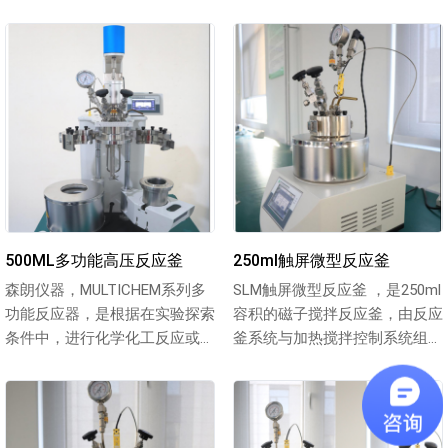
应。一、实验目的：1. 以生物基
反应或精细化工实验而功能设计
醇（乙醇...
的...
500ML多功能高压反应釜
250ml触屏微型反应釜
森朗仪器，MULTICHEM系列多
SLM触屏微型反应釜 ，是250ml
功能反应器，是根据在实验探索
容积的磁子搅拌反应釜，由反应
条件中，进行化学化工反应或精
釜系统与加热搅拌控制系统组
细化工实验而设计的新型反应
成，总体包括：压力显示部分、
器，...
安...